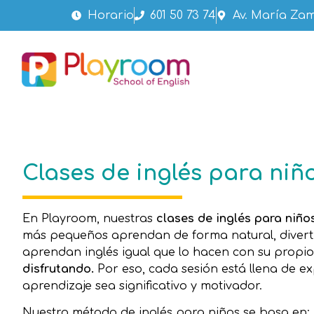
Horario
601 50 73 74
Av. María Zam
Clases de inglés para niñ
En Playroom, nuestras
clases de inglés para niño
más pequeños aprendan de forma natural, diverti
aprendan inglés igual que lo hacen con su propi
disfrutando.
Por eso, cada sesión está llena de e
aprendizaje sea significativo y motivador.
Nuestro método de inglés para niños se basa en: