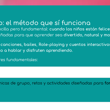
: el método que sí funciona
cilla pero fundamental:
cuando los niños están felic
eñadas para que aprender sea
divertido, natural y m
,
canciones, bailes
,
Role-playing y cuentos interactivo
do a hablar y disfruten aprendiendo
.
res fundamentales:
micas de grupo, retos y actividades diseñadas para
fo