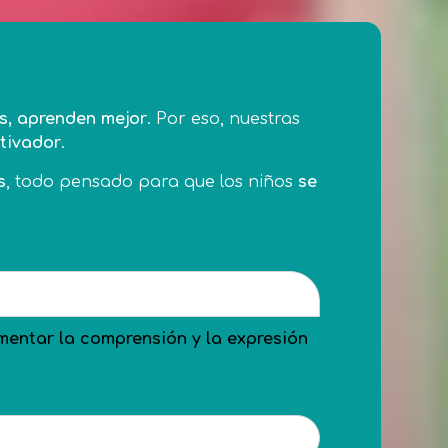
es, aprenden mejor
. Por eso, nuestras
otivador
.
s
, todo pensado para que los niños
se
mentar la comprensión y la expresión