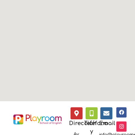
Dirección
Teléfono
Email
y
Av.
info@playroome