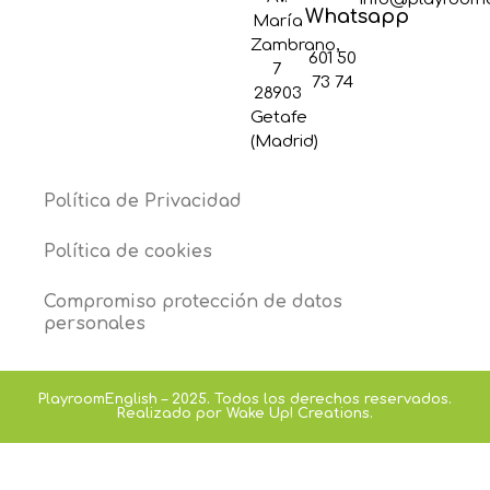
Whatsapp
María
Zambrano,
601 50
7
73 74
28903
Getafe
(Madrid)
Política de Privacidad
Política de cookies
Compromiso protección de datos
personales
PlayroomEnglish – 2025. Todos los derechos reservados.
Realizado por Wake Up! Creations.