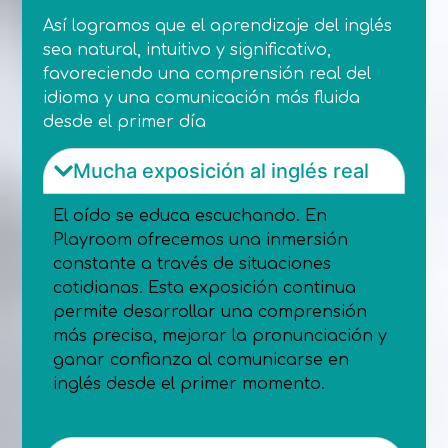
Así logramos que el aprendizaje del inglés
sea natural, intuitivo y significativo,
favoreciendo una comprensión real del
idioma y una comunicación más fluida
desde el primer día
Mucha exposición al inglés real
El oído se educa escuchando. En
Playroom ofrecemos una inmersión
constante a través de situaciones
cotidianas. Esta exposición continua
permite desarrollar una comprensión
más precisa, mejorar la pronunciación y
ganar confianza al comunicarse en
inglés desde el primer momento.