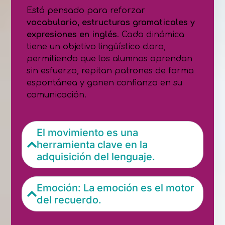
Está pensado para reforzar
vocabulario, estructuras gramaticales y
expresiones en inglés
. Cada dinámica
tiene un objetivo lingüístico claro,
permitiendo que los alumnos aprendan
sin esfuerzo, repitan patrones de forma
espontánea y ganen confianza en su
comunicación.
El movimiento es una
herramienta clave en la
adquisición del lenguaje.
Emoción: La emoción es el motor
del recuerdo.